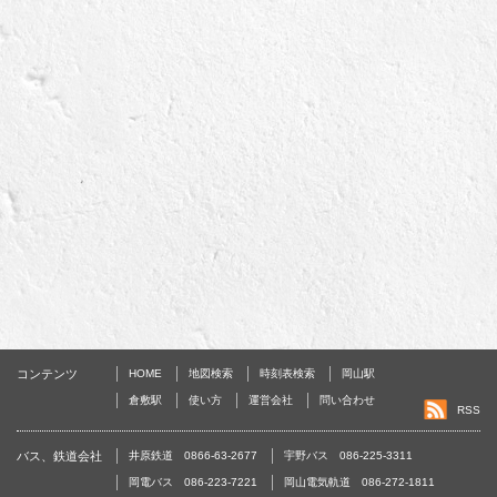
コンテンツ
HOME
地図検索
時刻表検索
岡山駅
倉敷駅
使い方
運営会社
問い合わせ
RSS
バス、鉄道会社
井原鉄道 0866-63-2677
宇野バス 086-225-3311
岡電バス 086-223-7221
岡山電気軌道 086-272-1811