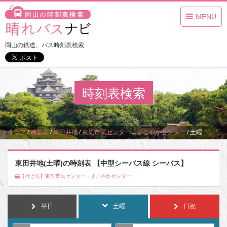
MENU
岡山の鉄道、バス時刻表検索
時刻表検索
トップ
/
時刻表
/
東田井地
/
東児市民センター→すこやかセンター
/
土曜
東田井地(土曜)の時刻表 【中型シーバス線 シーバス】
【行き先】東児市民センター→すこやかセンター
平日
土曜
日祝