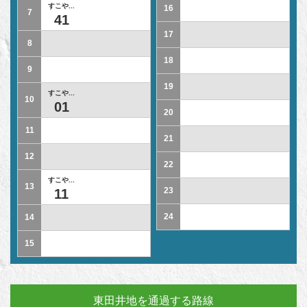
すこや...
16
7
41
17
8
18
9
19
すこや...
10
01
20
11
21
12
22
すこや...
13
23
11
24
14
15
東田井地を通過する路線