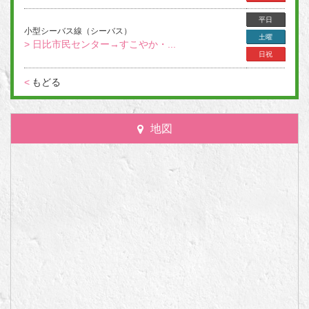
平日
小型シーバス線（シーバス）
土曜
> 日比市民センター→すこやか・...
日祝
<
もどる
地図