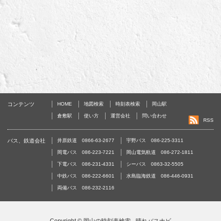
コンテンツ
HOME
地図検索
時刻表検索
岡山駅
倉敷駅
使い方
運営会社
問い合わせ
RSS
バス、鉄道会社
井原鉄道 0866-63-2677
宇野バス 086-225-3311
岡電バス 086-223-7221
岡山電気軌道 086-272-1811
下電バス 086-231-4331
シーバス 0863-32-5505
中鉄バス 086-222-6601
水島臨海鉄道 086-446-0931
両備バス 086-232-2116
Copyright ©
岡山の時刻表検索 - 晴れバスナビ