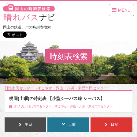
MENU
岡山の鉄道、バス時刻表検索
時刻表検索
トップ
/
時刻表
/
梶岡
/
日比市民センター→すこやか・深山・八浜→東児市民センター
/
土曜
梶岡(土曜)の時刻表 【小型シーバス線 シーバス】
【行き先】日比市民センター→すこやか・深山・八浜→東児市民センター
平日
土曜
日祝