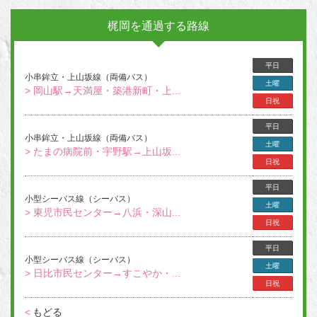
梶岡を通過する路線
平日
小串鉾立・上山坂線（両備バス）
土曜
> 岡山駅→天満屋・築港新町・上...
日祝
平日
小串鉾立・上山坂線（両備バス）
土曜
> たまの病院前・宇野駅→上山坂...
日祝
平日
小型シーバス線（シーバス）
土曜
> 東児市民センター→八浜・深山...
日祝
平日
小型シーバス線（シーバス）
土曜
> 日比市民センター→すこやか・...
日祝
<
もどる