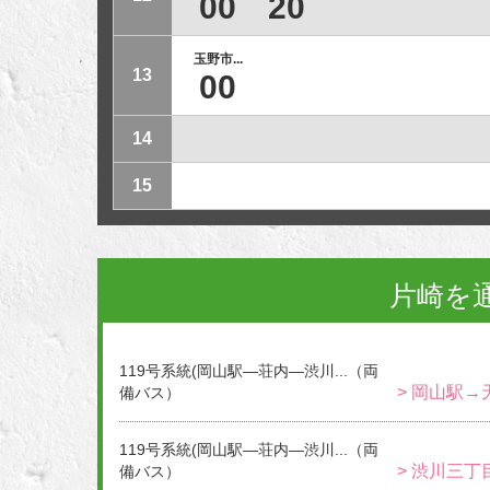
00
20
玉野市...
13
00
14
15
片崎を
119号系統(岡山駅―荘内―渋川...（両
> 岡山駅→
備バス）
119号系統(岡山駅―荘内―渋川...（両
> 渋川三丁
備バス）