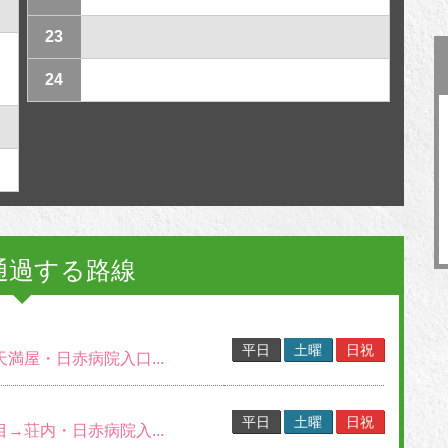
23
24
通過する路線
平日
土曜
日祝
天満屋・日赤病院入口...
平日
土曜
日祝
目→荘内・日赤病院入...