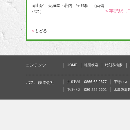
岡山駅―天満屋・荘内―宇野駅...（両備
> 宇野駅→
バス）
<
もどる
コンテンツ
HOME
地図検索
時刻表検索
井原鉄道 0866-63-2677
宇野バス 0
バス、鉄道会社
中鉄バス 086-222-6601
水島臨海鉄道