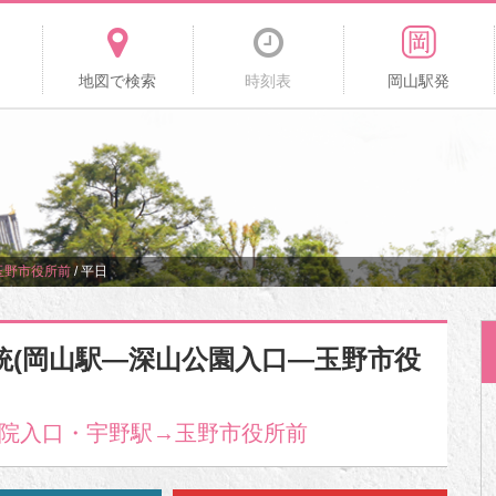
地図で検索
時刻表
岡山駅発
玉野市役所前
/
平日
系統(岡山駅―深山公園入口―玉野市役
院入口・宇野駅→玉野市役所前