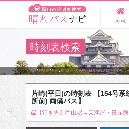
HOME
時刻表検索
トップ
/
時刻表
/
片崎
/
岡山駅→天満屋・日赤病院入口・宇野駅→
片崎(平日)の時刻表 【154号
所前) 両備バス】
【行き先】岡山駅→天満屋・日赤病