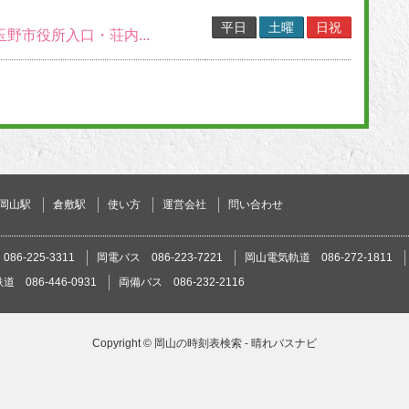
平日
土曜
日祝
玉野市役所入口・荘内...
岡山駅
倉敷駅
使い方
運営会社
問い合わせ
86-225-3311
岡電バス 086-223-7221
岡山電気軌道 086-272-1811
 086-446-0931
両備バス 086-232-2116
Copyright ©
岡山の時刻表検索 - 晴れバスナビ