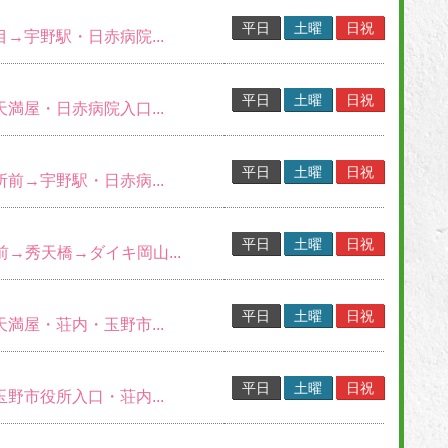
平日
土曜
日祝
目→宇野駅・日赤病院...
平日
土曜
日祝
天満屋・日赤病院入口...
平日
土曜
日祝
所前→宇野駅・日赤病...
平日
土曜
日祝
S前→秀天橋→ダイキ岡山...
平日
土曜
日祝
天満屋・荘内・玉野市...
平日
土曜
日祝
玉野市役所入口・荘内...