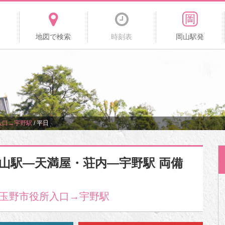
地図で検索
時刻表
岡山駅発
入口→宇野駅
/
平日
岡山駅―天満屋・荘内―宇野駅 両備
玉野市役所入口→宇野駅