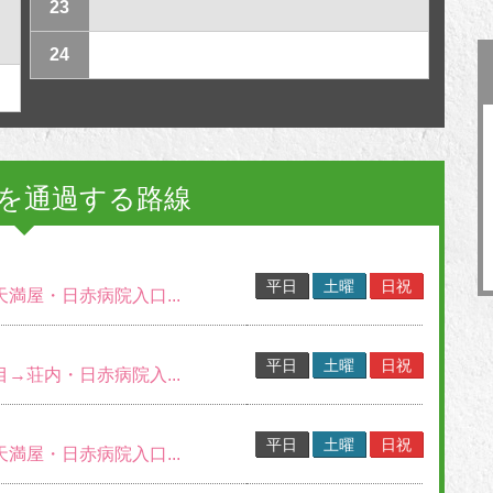
23
24
を通過する路線
平日
土曜
日祝
天満屋・日赤病院入口...
平日
土曜
日祝
目→荘内・日赤病院入...
平日
土曜
日祝
天満屋・日赤病院入口...