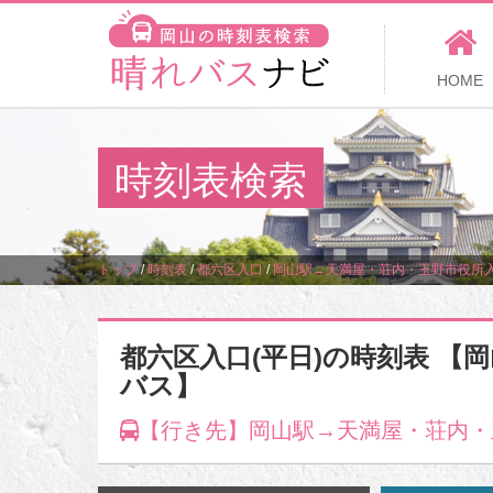
HOME
時刻表検索
トップ
/
時刻表
/
都六区入口
/
岡山駅→天満屋・荘内・玉野市役所
都六区入口(平日)の時刻表 【
バス】
【行き先】岡山駅→天満屋・荘内・