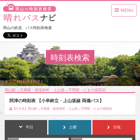
MENU
岡山の鉄道、バス時刻表検索
時刻表検索
トップ
/
時刻表
/
阿津
/
岡山駅→天満屋・築港新町・上山坂→宇野駅・たまの病院前
阿津の時刻表 【小串鉾立・上山坂線 両備バス】
【行き先】岡山駅→天満屋・築港新町・上山坂→宇野駅・たまの病院前
平日
土曜
日祝