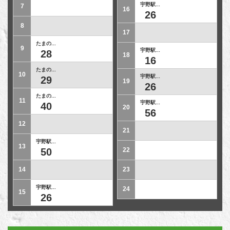
宇野駅...
7
16
26
8
17
たまの...
9
宇野駅...
28
18
16
たまの...
10
宇野駅...
29
19
26
たまの...
11
宇野駅...
40
20
56
12
21
宇野駅...
13
50
22
14
23
宇野駅...
24
15
26