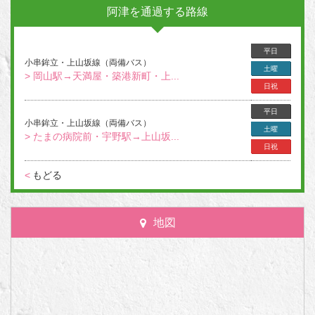
阿津を通過する路線
平日
小串鉾立・上山坂線（両備バス）
土曜
> 岡山駅→天満屋・築港新町・上...
日祝
平日
小串鉾立・上山坂線（両備バス）
土曜
> たまの病院前・宇野駅→上山坂...
日祝
<
もどる
地図