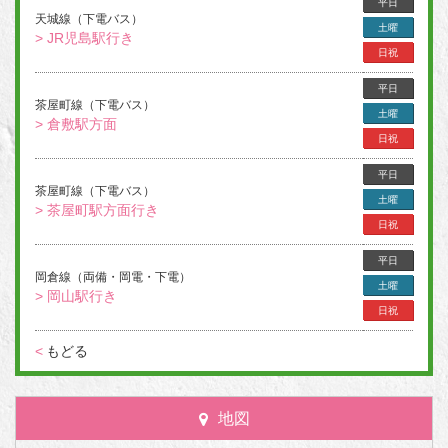
平日
天城線（下電バス）
土曜
> JR児島駅行き
日祝
平日
茶屋町線（下電バス）
土曜
> 倉敷駅方面
日祝
平日
茶屋町線（下電バス）
土曜
> 茶屋町駅方面行き
日祝
平日
岡倉線（両備・岡電・下電）
土曜
> 岡山駅行き
日祝
<
もどる
地図