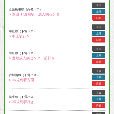
平日
倉敷循環線（両備バス）
土曜
> 左回り(倉敷駅→成人病センタ...
日祝
平日
中庄線（下電バス）
土曜
> 中庄駅行き
日祝
平日
中庄線（下電バス）
土曜
> 倉敷成人病センター前行き...
日祝
平日
古城池線（下電バス）
土曜
> JR児島駅方面
日祝
平日
塩生線（下電バス）
土曜
> JR児島駅行き
日祝