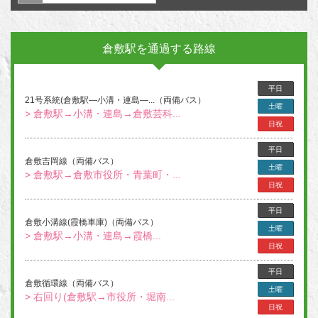
倉敷駅を通過する路線
平日
21号系統(倉敷駅―小溝・連島―...（両備バス）
土曜
> 倉敷駅→小溝・連島→倉敷芸科...
日祝
平日
倉敷吉岡線（両備バス）
土曜
> 倉敷駅→倉敷市役所・青葉町・...
日祝
平日
倉敷小溝線(霞橋車庫)（両備バス）
土曜
> 倉敷駅→小溝・連島→霞橋...
日祝
平日
倉敷循環線（両備バス）
土曜
> 右回り(倉敷駅→市役所・堀南...
日祝