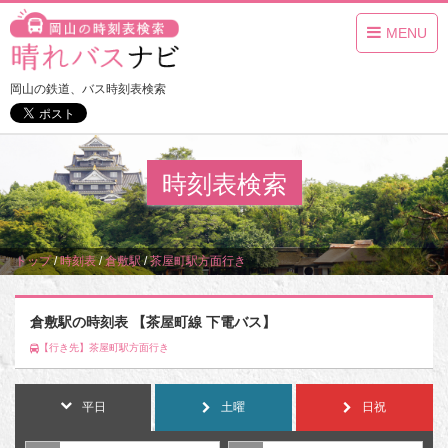
MENU
岡山の鉄道、バス時刻表検索
時刻表検索
トップ
/
時刻表
/
倉敷駅
/
茶屋町駅方面行き
倉敷駅の時刻表 【茶屋町線 下電バス】
【行き先】茶屋町駅方面行き
平日
土曜
日祝