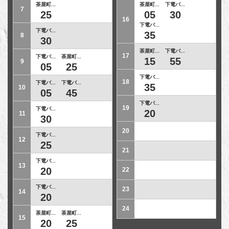
茶屋町...
茶屋町...
下電バ...
7
25
05
30
16
下電バ...
下電バ...
35
8
30
茶屋町...
下電バ...
17
下電バ...
茶屋町...
15
55
9
05
25
下電バ...
18
下電バ...
下電バ...
35
10
05
45
下電バ...
19
下電バ...
20
11
30
20
下電バ...
12
25
21
下電バ...
13
20
22
下電バ...
23
14
20
24
茶屋町...
茶屋町...
15
20
25