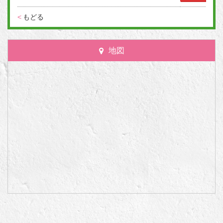
<
もどる
地図