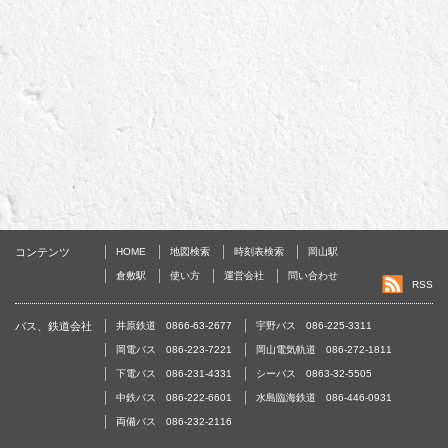
コンテンツ
HOME
地図検索
時刻表検索
岡山駅
倉敷駅
使い方
運営会社
問い合わせ
RSS
バス、鉄道会社
井原鉄道 0866-63-2677
宇野バス 086-225-3311
岡電バス 086-223-7221
岡山電気軌道 086-272-1811
下電バス 086-231-4331
シーバス 0863-32-5505
中鉄バス 086-222-6601
水島臨海鉄道 086-446-0931
両備バス 086-232-2116