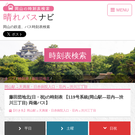
MENU
岡山の鉄道、バス時刻表検索
時刻表検索
トップ
/
時刻表
/
藤田団地北
/
岡山駅→天満屋・日赤病院入口・荘内→渋川三丁目
/
日・祝
藤田団地北(日・祝)の時刻表 【119号系統(岡山駅―荘内―渋
川三丁目) 両備バス】
【行き先】岡山駅→天満屋・日赤病院入口・荘内→渋川三丁目
平日
土曜
日祝