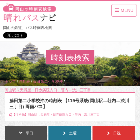
MENU
岡山の鉄道、バス時刻表検索
時刻表検索
トップ
/
時刻表
/
藤田第二小学校沖
/
岡山駅→天満屋・日赤病院入口・荘内→渋川三丁目
藤田第二小学校沖の時刻表 【119号系統(岡山駅―荘内―渋川
三丁目) 両備バス】
【行き先】岡山駅→天満屋・日赤病院入口・荘内→渋川三丁目
平日
土曜
日祝