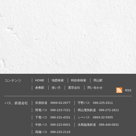
コンテンツ
HOME
地図検索
時刻表検索
岡山駅
倉敷駅
使い方
運営会社
問い合わせ
RSS
バス、鉄道会社
井原鉄道 0866-63-2677
宇野バス 086-225-3311
岡電バス 086-223-7221
岡山電気軌道 086-272-1811
下電バス 086-231-4331
シーバス 0863-32-5505
中鉄バス 086-222-6601
水島臨海鉄道 086-446-0931
両備バス 086-232-2116