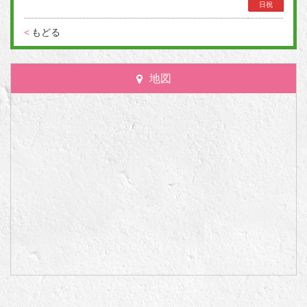
日祝
<
もどる
地図