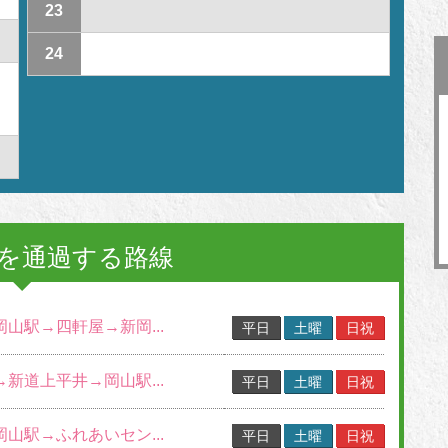
23
24
を通過する路線
岡山駅→四軒屋→新岡...
平日
土曜
日祝
→新道上平井→岡山駅...
平日
土曜
日祝
岡山駅→ふれあいセン...
平日
土曜
日祝