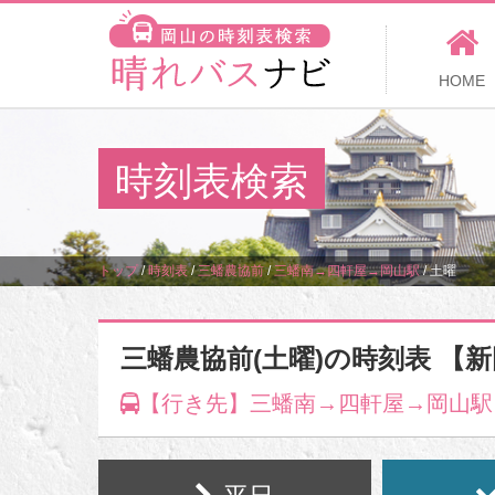
HOME
時刻表検索
トップ
/
時刻表
/
三蟠農協前
/
三蟠南→四軒屋→岡山駅
/
土曜
三蟠農協前(土曜)の時刻表 【
【行き先】三蟠南→四軒屋→岡山駅