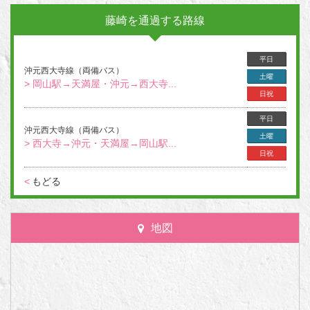
藤崎を通過する路線
平日
沖元西大寺線（両備バス）
土曜
> 岡山駅→天満屋・沖元→西大寺...
日祝
平日
沖元西大寺線（両備バス）
土曜
> 西大寺→沖元・天満屋→岡山駅...
日祝
<
もどる
地図