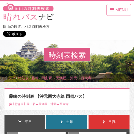
MENU
岡山の鉄道、バス時刻表検索
時刻表検索
トップ
/
時刻表
/
藤崎
/
岡山駅→天満屋・沖元→西大寺
藤崎の時刻表 【沖元西大寺線 両備バス】
【行き先】岡山駅→天満屋・沖元→西大寺
平日
土曜
日祝