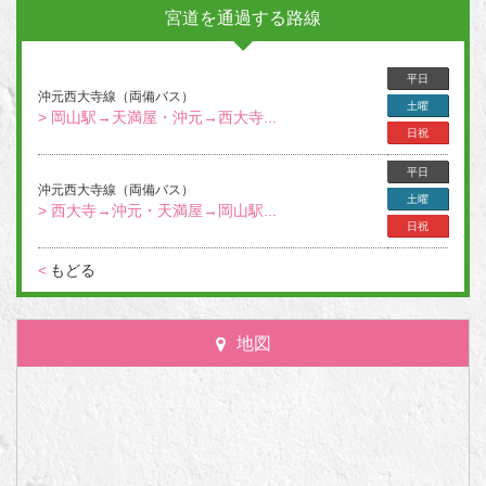
宮道を通過する路線
平日
沖元西大寺線（両備バス）
土曜
> 岡山駅→天満屋・沖元→西大寺...
日祝
平日
沖元西大寺線（両備バス）
土曜
> 西大寺→沖元・天満屋→岡山駅...
日祝
<
もどる
地図