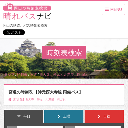
MENU
岡山の鉄道、バス時刻表検索
時刻表検索
トップ
/
時刻表
/
宮道
/
西大寺→沖元・天満屋→岡山駅
宮道の時刻表 【沖元西大寺線 両備バス】
【行き先】西大寺→沖元・天満屋→岡山駅
平日
土曜
日祝