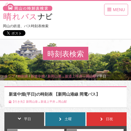
MENU
岡山の鉄道、バス時刻表検索
時刻表検索
トップ
/
時刻表
/
新道中畑
/
新岡山港→新道上平井→岡山駅
/
平日
新道中畑(平日)の時刻表 【新岡山港線 岡電バス】
【行き先】新岡山港→新道上平井→岡山駅
平日
土曜
日祝