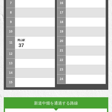
7
16
8
17
9
18
10
19
岡山駅
20
11
37
21
12
22
13
23
14
24
15
新道中畑を通過する路線