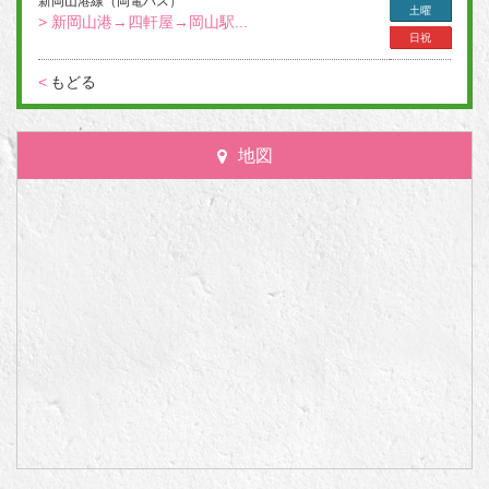
新岡山港線（岡電バス）
土曜
> 新岡山港→四軒屋→岡山駅...
日祝
<
もどる
地図