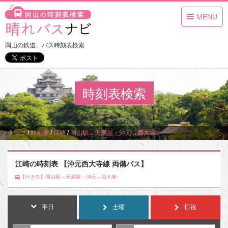
MENU
岡山の鉄道、バス時刻表検索
時刻表検索
トップ
/
時刻表
/
江崎
/
岡山駅→天満屋・沖元→西大寺
江崎の時刻表 【沖元西大寺線 両備バス】
【行き先】岡山駅→天満屋・沖元→西大寺
平日
土曜
日祝