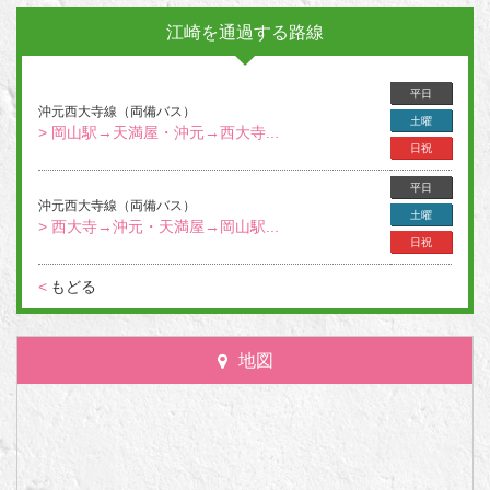
江崎を通過する路線
平日
沖元西大寺線（両備バス）
土曜
> 岡山駅→天満屋・沖元→西大寺...
日祝
平日
沖元西大寺線（両備バス）
土曜
> 西大寺→沖元・天満屋→岡山駅...
日祝
<
もどる
地図