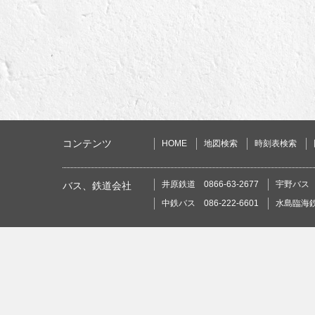
コンテンツ
HOME
地図検索
時刻表検索
井原鉄道 0866-63-2677
宇野バス 0
バス、鉄道会社
中鉄バス 086-222-6601
水島臨海鉄道