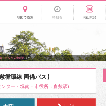
地図で検索
時刻表
岡山駅発
南・市役所→倉敷駅)
/
平日
倉敷循環線 両備バス】
センター・堀南・市役所→倉敷駅)