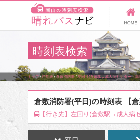
HOME
時刻表検索
トップ
/
時刻表
/
倉敷消防署
/
左回り(倉敷駅→成人病センター・堀
倉敷消防署(平日)の時刻表 【
【行き先】左回り(倉敷駅→成人病