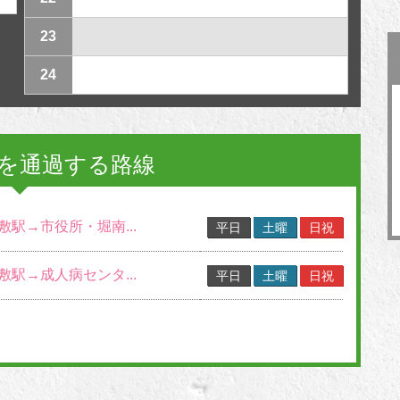
23
24
を通過する路線
倉敷駅→市役所・堀南...
平日
土曜
日祝
倉敷駅→成人病センタ...
平日
土曜
日祝