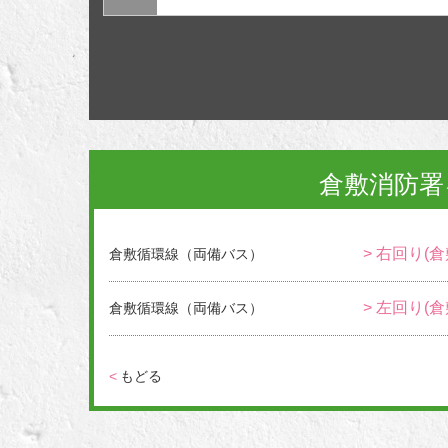
倉敷消防署
> 右回り(
倉敷循環線（両備バス）
> 左回り(
倉敷循環線（両備バス）
<
もどる