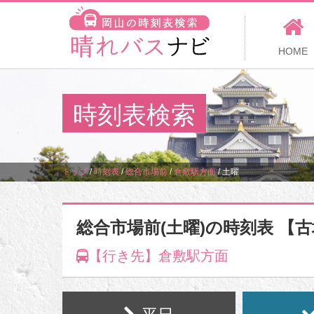
HOME
時刻表検索
トップ
/
時刻表
/
総合市場前
/
倉敷駅方面
/
土曜
総合市場前(土曜)の時刻表 【
【行き先】倉敷駅方面