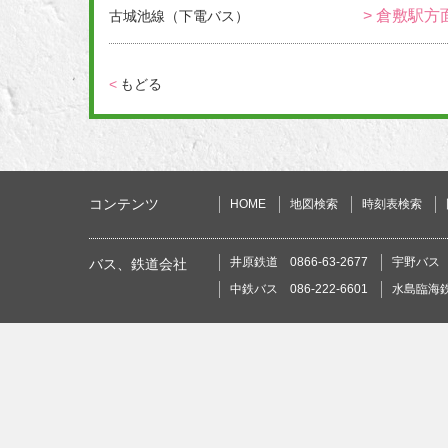
> 倉敷駅方
古城池線（下電バス）
<
もどる
コンテンツ
HOME
地図検索
時刻表検索
井原鉄道 0866-63-2677
宇野バス 0
バス、鉄道会社
中鉄バス 086-222-6601
水島臨海鉄道