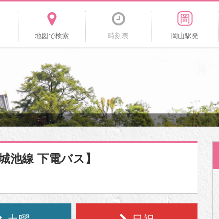
地図で検索
時刻表
岡山駅発
古城池線 下電バス】