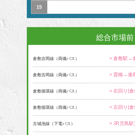
15
総合市場前
> 倉敷駅→
倉敷吉岡線（両備バス）
> 霞橋→連
倉敷吉岡線（両備バス）
> 右回り(
倉敷循環線（両備バス）
> 左回り(
倉敷循環線（両備バス）
> JR児島
古城池線（下電バス）