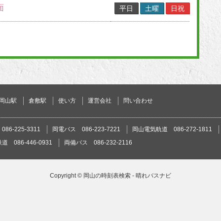
面
平日
土曜
日祝
岡山駅
倉敷駅
使い方
運営会社
問い合わせ
86-225-3311
岡電バス 086-223-7221
岡山電気軌道 086-272-1811
 086-446-0931
両備バス 086-232-2116
Copyright ©
岡山の時刻表検索 - 晴れバスナビ