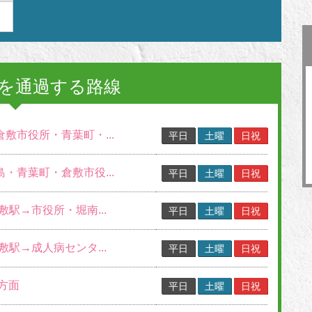
を通過する路線
倉敷市役所・青葉町・...
平日
土曜
日祝
島・青葉町・倉敷市役...
平日
土曜
日祝
倉敷駅→市役所・堀南...
平日
土曜
日祝
倉敷駅→成人病センタ...
平日
土曜
日祝
駅方面
平日
土曜
日祝