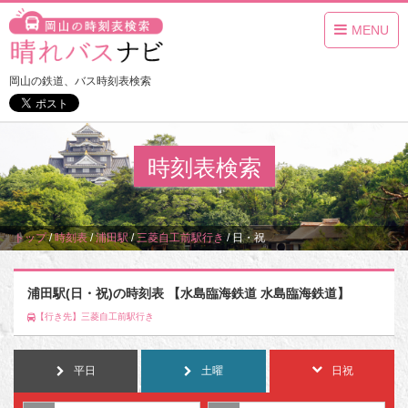
MENU
岡山の鉄道、バス時刻表検索
時刻表検索
トップ
/
時刻表
/
浦田駅
/
三菱自工前駅行き
/
日・祝
浦田駅(日・祝)の時刻表 【水島臨海鉄道 水島臨海鉄道】
【行き先】三菱自工前駅行き
平日
土曜
日祝