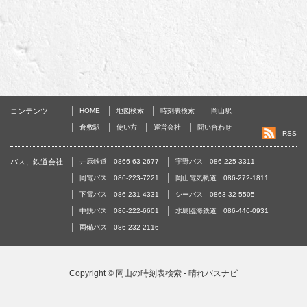
コンテンツ
HOME
地図検索
時刻表検索
岡山駅
倉敷駅
使い方
運営会社
問い合わせ
RSS
バス、鉄道会社
井原鉄道 0866-63-2677
宇野バス 086-225-3311
岡電バス 086-223-7221
岡山電気軌道 086-272-1811
下電バス 086-231-4331
シーバス 0863-32-5505
中鉄バス 086-222-6601
水島臨海鉄道 086-446-0931
両備バス 086-232-2116
Copyright ©
岡山の時刻表検索 - 晴れバスナビ