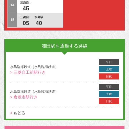
三菱自...
14
45
三菱自...
水島駅
15
05
40
浦田駅を通過する路線
平日
水島臨海鉄道（水島臨海鉄道）
土曜
> 三菱自工前駅行き
日祝
平日
水島臨海鉄道（水島臨海鉄道）
土曜
> 倉敷市駅行き
日祝
<
もどる