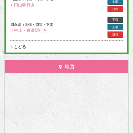
土曜
> 岡山駅行き
日祝
平日
岡倉線（両備・岡電・下電）
土曜
> 中庄・倉敷駅行き
日祝
<
もどる
地図