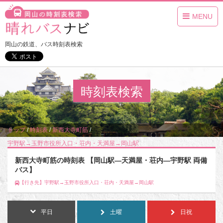
MENU
岡山の鉄道、バス時刻表検索
時刻表検索
トップ
/
時刻表
/
新西大寺町筋
/
宇野駅→玉野市役所入口・荘内・天満屋→岡山駅
新西大寺町筋の時刻表 【岡山駅―天満屋・荘内―宇野駅 両備
バス】
【行き先】宇野駅→玉野市役所入口・荘内・天満屋→岡山駅
平日
土曜
日祝