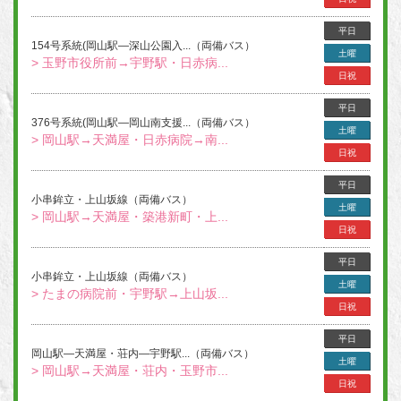
平日
154号系統(岡山駅―深山公園入...（両備バス）
土曜
> 玉野市役所前→宇野駅・日赤病...
日祝
平日
376号系統(岡山駅―岡山南支援...（両備バス）
土曜
> 岡山駅→天満屋・日赤病院→南...
日祝
平日
小串鉾立・上山坂線（両備バス）
土曜
> 岡山駅→天満屋・築港新町・上...
日祝
平日
小串鉾立・上山坂線（両備バス）
土曜
> たまの病院前・宇野駅→上山坂...
日祝
平日
岡山駅―天満屋・荘内―宇野駅...（両備バス）
土曜
> 岡山駅→天満屋・荘内・玉野市...
日祝