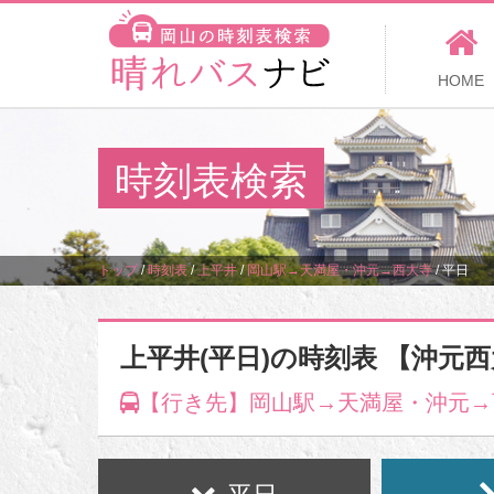
HOME
時刻表検索
トップ
/
時刻表
/
上平井
/
岡山駅→天満屋・沖元→西大寺
/
平日
上平井(平日)の時刻表 【沖元
【行き先】岡山駅→天満屋・沖元→