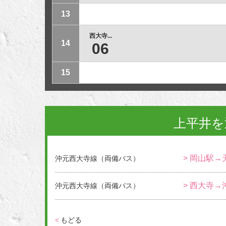
13
西大寺...
14
06
15
上平井を
> 岡山駅→
沖元西大寺線（両備バス）
> 西大寺→
沖元西大寺線（両備バス）
<
もどる