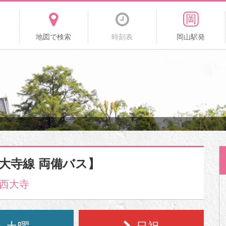
地図で検索
時刻表
岡山駅発
西大寺線 両備バス】
西大寺