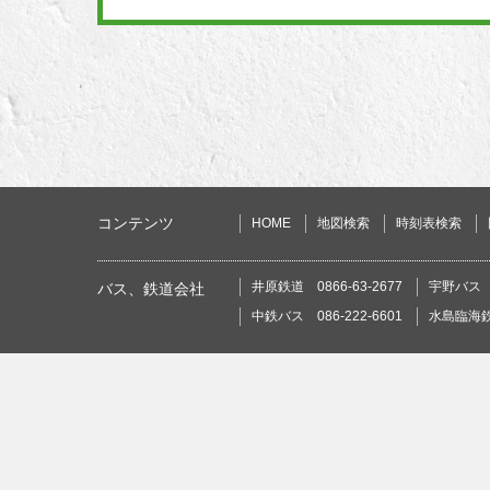
コンテンツ
HOME
地図検索
時刻表検索
井原鉄道 0866-63-2677
宇野バス 0
バス、鉄道会社
中鉄バス 086-222-6601
水島臨海鉄道