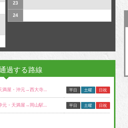
23
24
通過する路線
天満屋・沖元→西大寺...
平日
土曜
日祝
沖元・天満屋→岡山駅...
平日
土曜
日祝