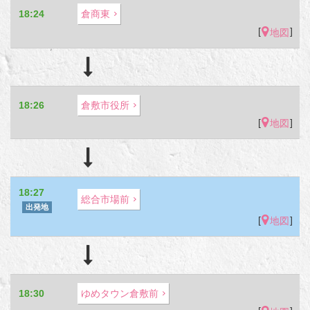
18:24
倉商東
[
]
地図
18:26
倉敷市役所
[
]
地図
18:27
総合市場前
出発地
[
]
地図
18:30
ゆめタウン倉敷前