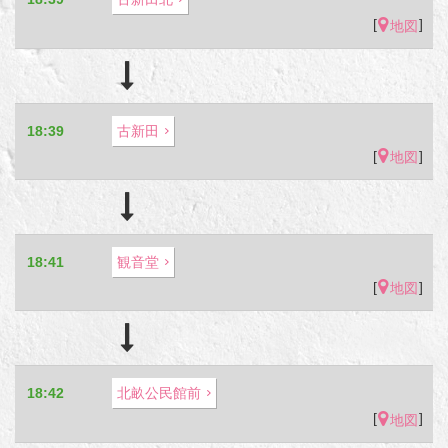
[
]
地図
18:39
古新田
[
]
地図
18:41
観音堂
[
]
地図
18:42
北畝公民館前
[
]
地図