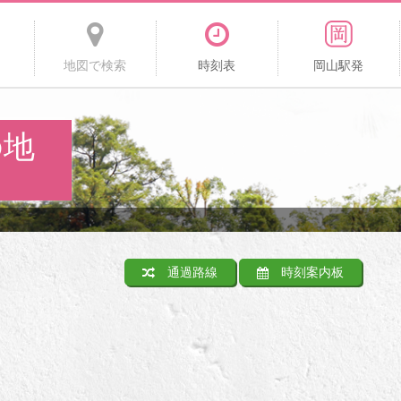
地図で検索
時刻表
岡山駅発
の地
通過路線
時刻案内板