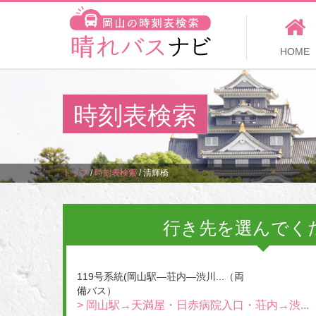
HOME
時刻表検索
トップ
/
時刻表検索
/
清輝橋
行き先を選んでく
119号系統(岡山駅―荘内―渋川...（両
備バス）
> 岡山駅→天満屋・日赤病院入口・荘内→渋...