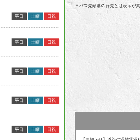
＊バス先頭幕の行先とは表示が
平日
土曜
日祝
平日
土曜
日祝
平日
土曜
日祝
平日
土曜
日祝
平日
土曜
日祝
【お知らせ】道路の混雑状況