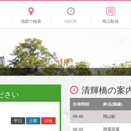
地図で検索
時刻表
岡山駅発
清輝橋の案
ださい
出発時刻
終点(路線)
06:40
岡山駅
平日
土曜
日祝
06:43
岡電高屋