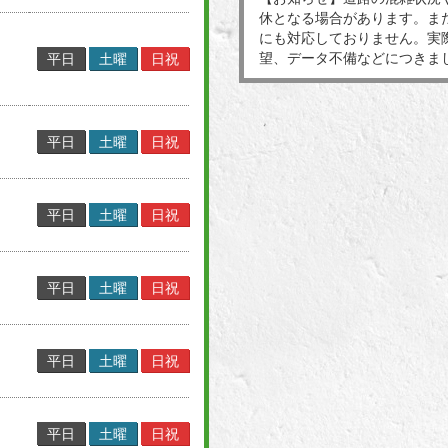
休となる場合があります。ま
にも対応しておりません。実
望、データ不備などにつきま
平日
土曜
日祝
平日
土曜
日祝
平日
土曜
日祝
平日
土曜
日祝
平日
土曜
日祝
平日
土曜
日祝