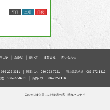
平日
土曜
日祝
岡山駅
倉敷駅
使い方
運営会社
問い合わせ
86-225-3311
岡電バス 086-223-7221
岡山電気軌道 086-272-1811
 086-446-0931
両備バス 086-232-2116
Copyright ©
岡山の時刻表検索 - 晴れバスナビ