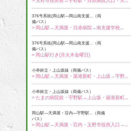
> 玉野市役所前→宇野駅・日赤病院入口・天...
376号系統(岡山駅―岡山南支援...（両
備バス）
> 岡山駅→天満屋・日赤病院→南支援学校...
376号系統(岡山駅―岡山南支援...（両
備バス）
> 岡山駅行き(月火木金曜日)
小串鉾立・上山坂線（両備バス）
> 岡山駅→天満屋・築港新町・上山坂→宇野...
小串鉾立・上山坂線（両備バス）
> たまの病院前・宇野駅→上山坂・築港新町...
岡山駅―天満屋・荘内―宇野駅...（両備
バス）
> 岡山駅→天満屋・荘内・玉野市役所入口→...