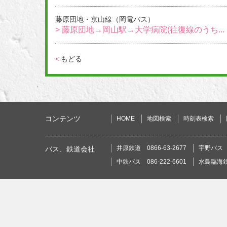
藤原団地・京山線（岡電バス）
> 藤原団地→岡山駅→大学病院(往復線のうち...
<
もどる
コンテンツ
HOME
地図検索
時刻表検索
井原鉄道 0866-63-2677
宇野バス 0
バス、鉄道会社
中鉄バス 086-222-6601
水島臨海鉄道