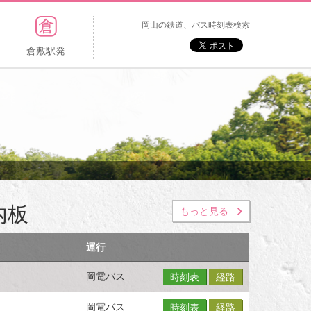
岡山の鉄道、バス時刻表検索
倉敷駅発
内板
もっと見る
運行
岡電バス
時刻表
経路
岡電バス
時刻表
経路