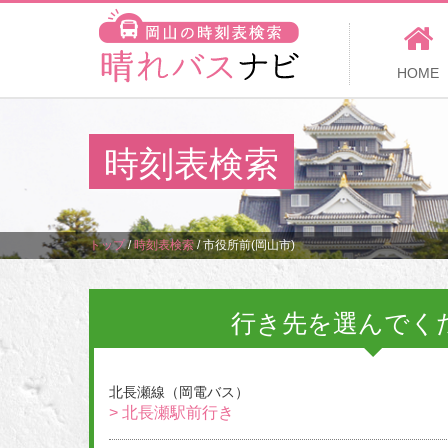
HOME
時刻表検索
トップ
/
時刻表検索
/
市役所前(岡山市)
行き先を選んでく
北長瀬線（岡電バス）
> 北長瀬駅前行き