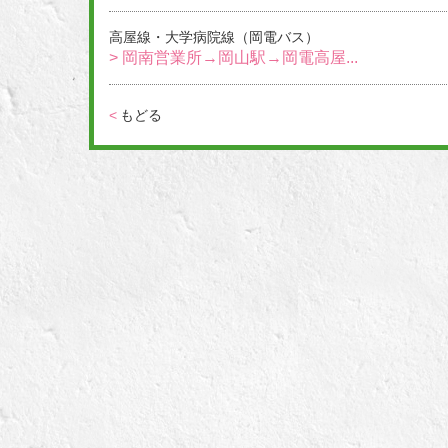
高屋線・大学病院線（岡電バス）
> 岡南営業所→岡山駅→岡電高屋...
<
もどる