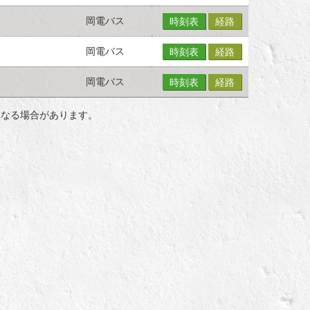
岡電バス
時刻表
経路
岡電バス
時刻表
経路
岡電バス
時刻表
経路
異なる場合があります。