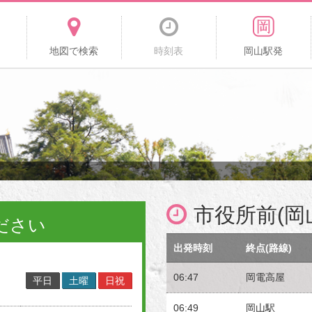
地図で検索
時刻表
岡山駅発
市役所前(岡
ださい
出発時刻
終点(路線)
06:47
岡電高屋
平日
土曜
日祝
06:49
岡山駅