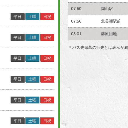
07:50
岡山駅
平日
土曜
日祝
07:56
北長瀬駅前
08:01
藤原団地
平日
土曜
日祝
＊バス先頭幕の行先とは表示が
平日
土曜
日祝
平日
土曜
日祝
平日
土曜
日祝
平日
土曜
日祝