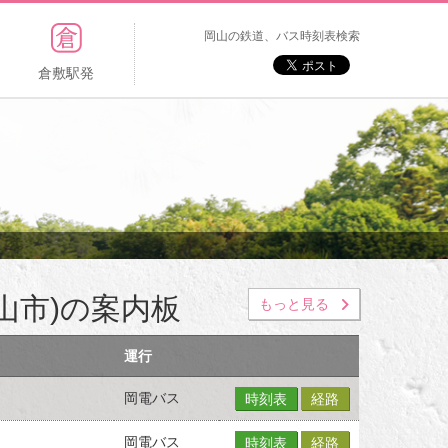
岡山の鉄道、バス時刻表検索
倉敷駅発
山市)の案内板
もっと見る
運行
岡電バス
時刻表
経路
岡電バス
時刻表
経路