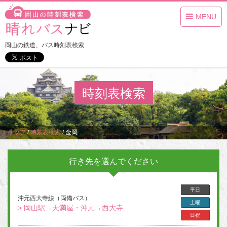
MENU
岡山の鉄道、バス時刻表検索
時刻表検索
トップ
/
時刻表検索
/
金岡
行き先を選んでください
平日
沖元西大寺線（両備バス）
土曜
> 岡山駅→天満屋・沖元→西大寺...
日祝