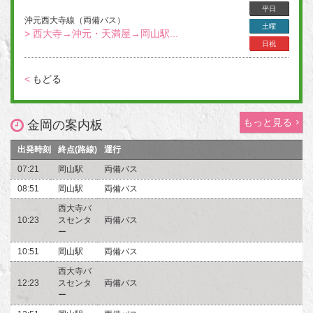
平日
沖元西大寺線（両備バス）
土曜
> 西大寺→沖元・天満屋→岡山駅...
日祝
<
もどる
もっと見る
金岡の案内板
出発時刻
終点(路線)
運行
07:21
岡山駅
両備バス
08:51
岡山駅
両備バス
西大寺バ
10:23
スセンタ
両備バス
ー
10:51
岡山駅
両備バス
西大寺バ
12:23
スセンタ
両備バス
ー