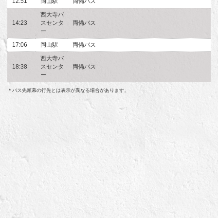
12:51
岡山駅
両備バス
西大寺バ
14:23
スセンタ
両備バス
ー
17:06
岡山駅
両備バス
西大寺バ
18:38
スセンタ
両備バス
ー
＊バス先頭幕の行先とは表示が異なる場合があります。