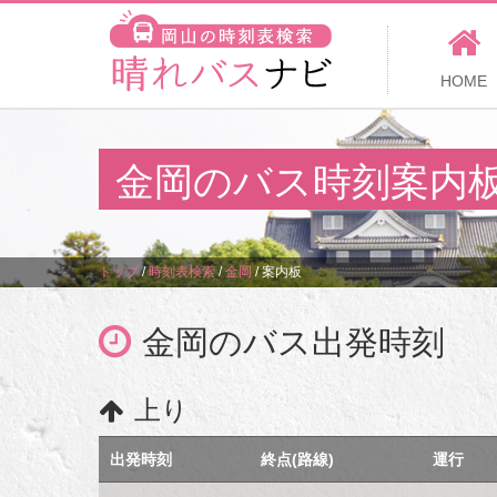
HOME
金岡のバス時刻案内
トップ
/
時刻表検索
/
金岡
/
案内板
金岡のバス出発時刻
上り
出発時刻
終点(路線)
運行