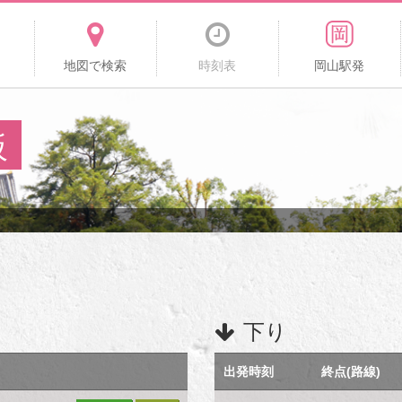
地図で検索
時刻表
岡山駅発
板
下り
出発時刻
終点(路線)