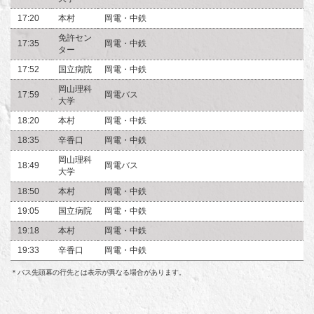
17:20
本村
岡電・中鉄
免許セン
17:35
岡電・中鉄
ター
17:52
国立病院
岡電・中鉄
岡山理科
17:59
岡電バス
大学
18:20
本村
岡電・中鉄
18:35
辛香口
岡電・中鉄
岡山理科
18:49
岡電バス
大学
18:50
本村
岡電・中鉄
19:05
国立病院
岡電・中鉄
19:18
本村
岡電・中鉄
19:33
辛香口
岡電・中鉄
＊バス先頭幕の行先とは表示が異なる場合があります。