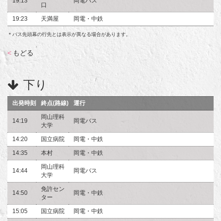
19:13
岡電バス
口
19:23
天満屋
岡電・中鉄
＊バス先頭幕の行先とは表示が異なる場合があります。
<
もどる
下り
出発時刻
終点(路線)
運行
岡山理科
14:19
岡電バス
大学
14:20
国立病院
岡電・中鉄
14:35
本村
岡電・中鉄
岡山理科
14:44
岡電バス
大学
免許セン
14:50
岡電・中鉄
ター
15:05
国立病院
岡電・中鉄