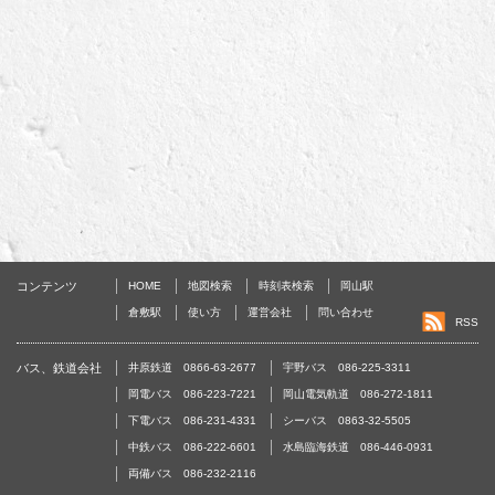
コンテンツ
HOME
地図検索
時刻表検索
岡山駅
倉敷駅
使い方
運営会社
問い合わせ
RSS
バス、鉄道会社
井原鉄道 0866-63-2677
宇野バス 086-225-3311
岡電バス 086-223-7221
岡山電気軌道 086-272-1811
下電バス 086-231-4331
シーバス 0863-32-5505
中鉄バス 086-222-6601
水島臨海鉄道 086-446-0931
両備バス 086-232-2116