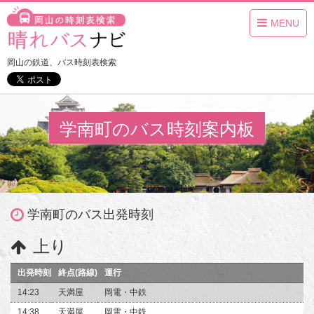
MENU
岡山の鉄道、バス時刻表検索
学南町のバス時刻案内板
学南町のバス出発時刻
上り
出発時刻
終点(路線)
運行
14:23
天満屋
岡電・中鉄
14:38
天満屋
岡電・中鉄