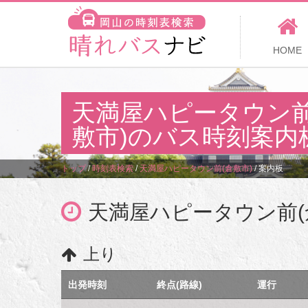
HOME
天満屋ハピータウン前
敷市)のバス時刻案内
トップ
/
時刻表検索
/
天満屋ハピータウン前(倉敷市)
/
案内板
天満屋ハピータウン前(
上り
出発時刻
終点(路線)
運行