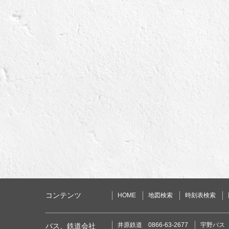
コンテンツ
HOME
地図検索
時刻表検索
井原鉄道 0866-63-2677
宇野バス 0
バス、鉄道会社