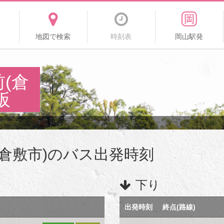
地図で検索
時刻表
岡山駅発
(倉
板
倉敷市)のバス出発時刻
下り
出発時刻
終点(路線)