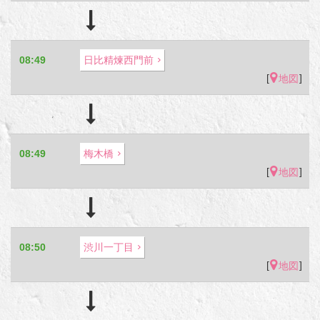
08:49
日比精煉西門前
[
]
地図
08:49
梅木橋
[
]
地図
08:50
渋川一丁目
[
]
地図