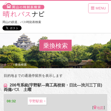
MENU
岡山の鉄道、バス時刻表検索
乗換検索
トップ
/
乗換検索
目的地までの通過停留所を表示します
206号系統(宇野駅―商工高校前・日比―渋川三丁目)
両備バス 土曜
08:32
宇野駅前
[
]
地図