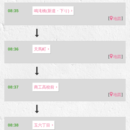
08:35
鳴滝橋(新道・下り)
[
]
地図
08:36
天馬町
[
]
地図
08:37
商工高校前
[
]
地図
08:38
玉六丁目