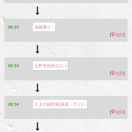
08:33
旭橋通り
[
]
地図
08:34
玉野市役所入口
[
]
地図
08:34
たまの病院前(新道・下り)
[
]
地図