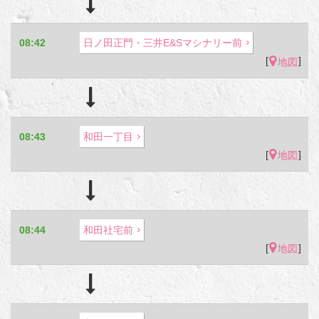
08:42
日ノ田正門・三井E&Sマシナリー前
[
]
地図
08:43
和田一丁目
[
]
地図
08:44
和田社宅前
[
]
地図