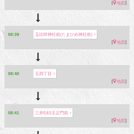
[
]
地図
08:39
玉比咩神社前(たまひめ神社前)
[
]
地図
08:40
玉四丁目
[
]
地図
08:41
三井E&S玉正門前
[
]
地図