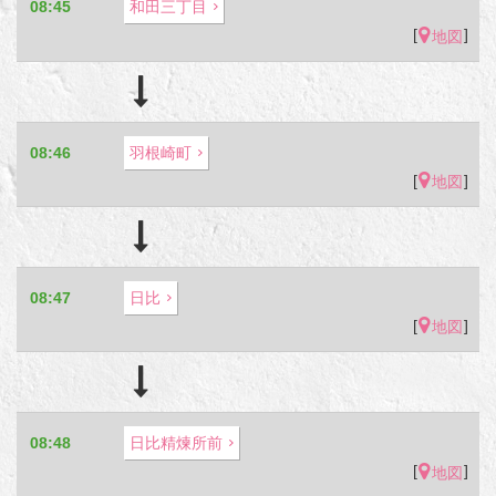
08:45
和田三丁目
[
]
地図
08:46
羽根崎町
[
]
地図
08:47
日比
[
]
地図
08:48
日比精煉所前
[
]
地図