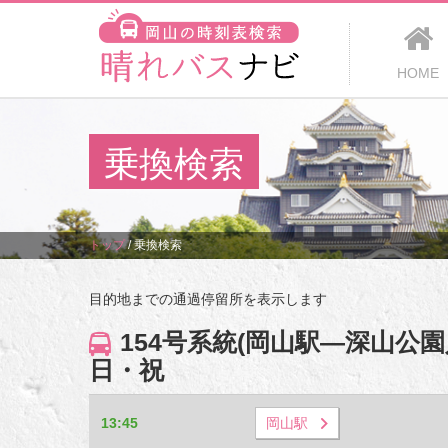
HOME
乗換検索
トップ
/
乗換検索
目的地までの通過停留所を表示します
154号系統(岡山駅―深山
日・祝
13:45
岡山駅