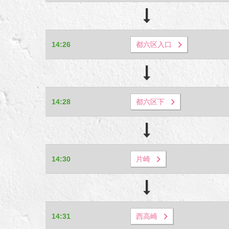
14:26
都六区入口
14:28
都六区下
14:30
片崎
14:31
西高崎