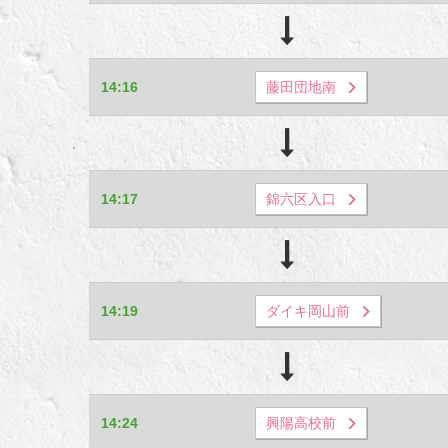
14:16
藤田団地南
14:17
錦六区入口
14:19
ダイキ岡山前
14:24
興陽高校前