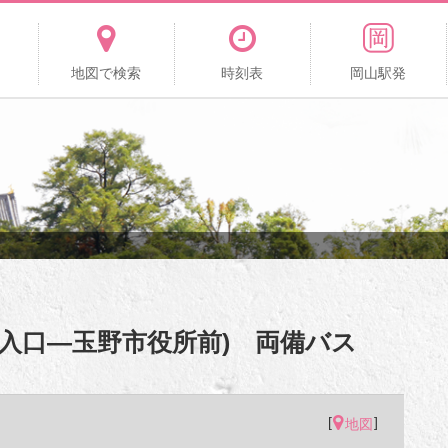
地図で検索
時刻表
岡山駅発
公園入口―玉野市役所前) 両備バス
[
]
地図