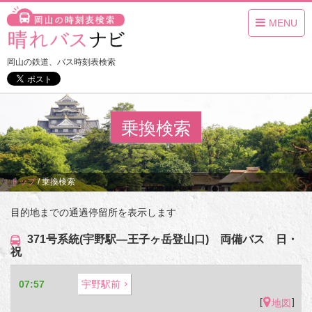
MENU
岡山の鉄道、バス時刻表検索
乗換検索
トップ
/
乗換検索
目的地までの通過停留所を表示します
371号系統(宇野駅―王子ヶ岳登山口) 両備バス 日・
祝
07:57
宇野駅前
[
]
地図