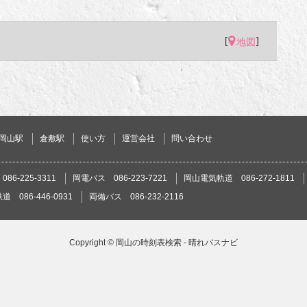
[
]
地図
岡山駅
倉敷駅
使い方
運営会社
問い合わせ
86-225-3311
岡電バス 086-223-7221
岡山電気軌道 086-272-1811
 086-446-0931
両備バス 086-232-2116
Copyright ©
岡山の時刻表検索 - 晴れバスナビ