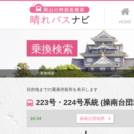
HOME
乗換検索
トップ
/
乗換検索
目的地までの通過停留所を表示します
223号・224号系統 (操南
16:34
操南台団地西