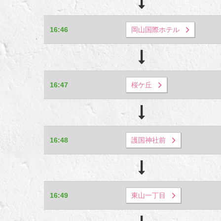
16:46
岡山国際ホテル
16:47
桜ケ丘
16:48
護国神社前
16:49
東山一丁目