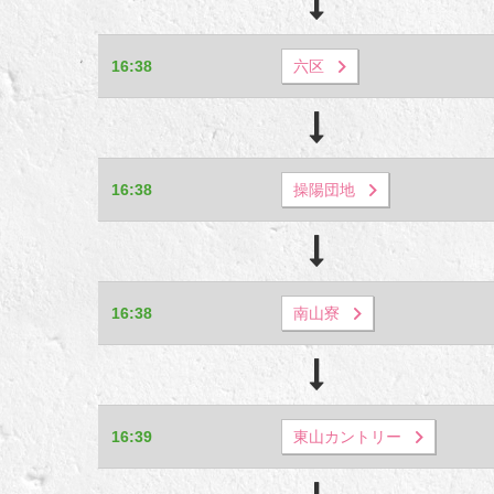
16:38
六区
16:38
操陽団地
16:38
南山寮
16:39
東山カントリー