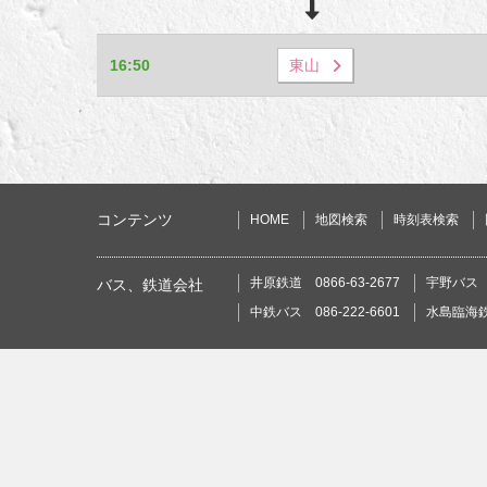
16:50
東山
コンテンツ
HOME
地図検索
時刻表検索
井原鉄道 0866-63-2677
宇野バス 0
バス、鉄道会社
中鉄バス 086-222-6601
水島臨海鉄道