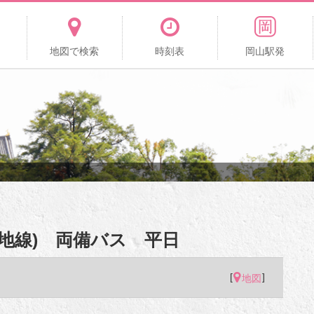
地図で検索
時刻表
岡山駅発
台団地線) 両備バス 平日
[
]
地図