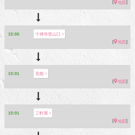
[
]
地図
15:00
十禅寺登山口
[
]
地図
15:01
見能
[
]
地図
15:01
三軒屋
[
]
地図