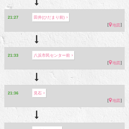
21:27
田井(ひだまり前)
[
]
地図
21:33
八浜市民センター前
[
]
地図
21:36
見石
[
]
地図