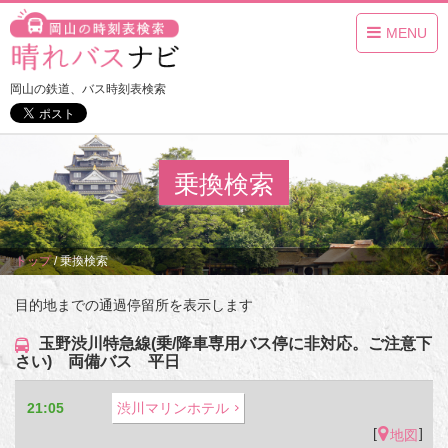
MENU
岡山の鉄道、バス時刻表検索
乗換検索
トップ
/
乗換検索
目的地までの通過停留所を表示します
玉野渋川特急線(乗/降車専用バス停に非対応。ご注意下
さい) 両備バス 平日
21:05
渋川マリンホテル
[
]
地図