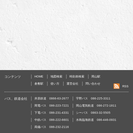
コンテンツ
HOME
地図検索
時刻表検索
岡山駅
倉敷駅
使い方
運営会社
問い合わせ
RSS
バス、鉄道会社
井原鉄道 0866-63-2677
宇野バス 086-225-3311
岡電バス 086-223-7221
岡山電気軌道 086-272-1811
下電バス 086-231-4331
シーバス 0863-32-5505
中鉄バス 086-222-6601
水島臨海鉄道 086-446-0931
両備バス 086-232-2116