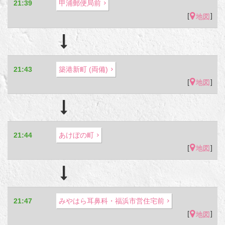
21:39
甲浦郵便局前
[
]
地図
21:43
築港新町 (両備)
[
]
地図
21:44
あけぼの町
[
]
地図
21:47
みやはら耳鼻科・福浜市営住宅前
[
]
地図