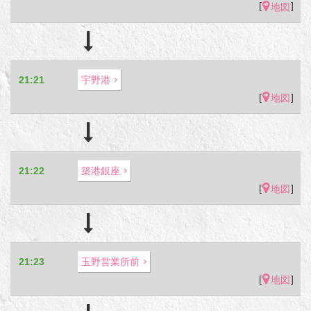
[
]
地図
21:21
宇野港
[
]
地図
21:22
築港銀座
[
]
地図
21:23
玉野営業所前
[
]
地図