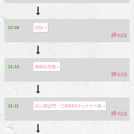
21:08
日比
[
]
地図
21:10
和田社宅前
[
]
地図
21:11
日ノ田正門・三井E&Sマシナリー前
[
]
地図