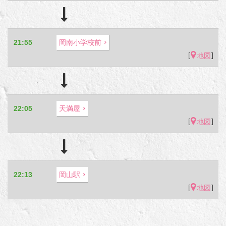
21:55
岡南小学校前
[
]
地図
22:05
天満屋
[
]
地図
22:13
岡山駅
[
]
地図