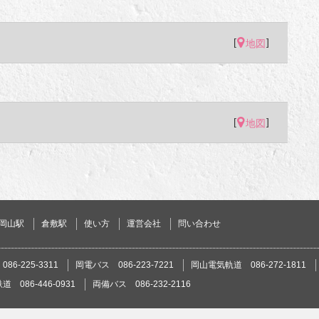
[
]
地図
[
]
地図
岡山駅
倉敷駅
使い方
運営会社
問い合わせ
86-225-3311
岡電バス 086-223-7221
岡山電気軌道 086-272-1811
 086-446-0931
両備バス 086-232-2116