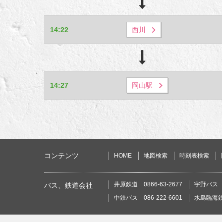
14:22
西川
14:27
岡山駅
コンテンツ
HOME
地図検索
時刻表検索
井原鉄道 0866-63-2677
宇野バス 0
バス、鉄道会社
中鉄バス 086-222-6601
水島臨海鉄道