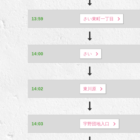
13:59
さい東町一丁目
14:00
さい
14:02
東川原
14:03
宇野団地入口