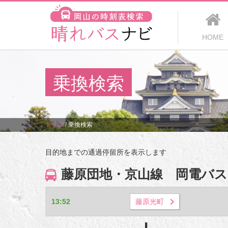
HOME
乗換検索
トップ
/
乗換検索
目的地までの通過停留所を表示します
藤原団地・京山線 岡電バス
13:52
藤原光町