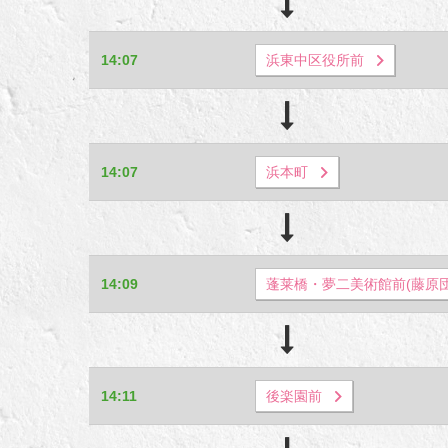
14:07
浜東中区役所前
14:07
浜本町
14:09
蓬莱橋・夢二美術館前(藤原団
14:11
後楽園前