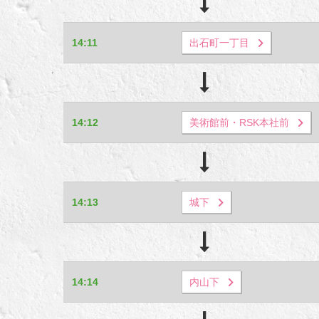
14:11
出石町一丁目
14:12
美術館前・RSK本社前
14:13
城下
14:14
内山下