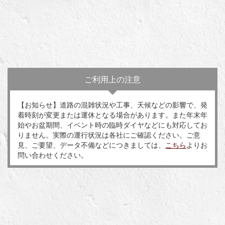
ご利用上の注意
【お知らせ】道路の混雑状況や工事、天候などの影響で、発
着時刻が変更または運休となる場合があります。また年末年
始やお盆期間、イベント時の臨時ダイヤなどにも対応してお
りません。実際の運行状況は各社にご確認ください。ご意
見、ご要望、データ不備などにつきましては、
こちら
よりお
問い合わせください。