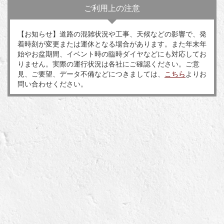
ご利用上の注意
【お知らせ】道路の混雑状況や工事、天候などの影響で、発
着時刻が変更または運休となる場合があります。また年末年
始やお盆期間、イベント時の臨時ダイヤなどにも対応してお
りません。実際の運行状況は各社にご確認ください。ご意
見、ご要望、データ不備などにつきましては、
こちら
よりお
問い合わせください。