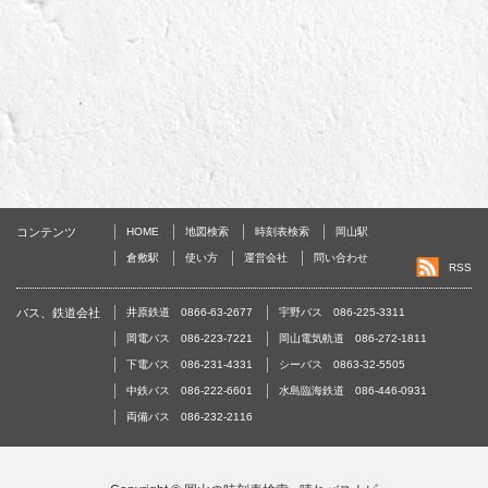
コンテンツ
HOME
地図検索
時刻表検索
岡山駅
倉敷駅
使い方
運営会社
問い合わせ
RSS
バス、鉄道会社
井原鉄道 0866-63-2677
宇野バス 086-225-3311
岡電バス 086-223-7221
岡山電気軌道 086-272-1811
下電バス 086-231-4331
シーバス 0863-32-5505
中鉄バス 086-222-6601
水島臨海鉄道 086-446-0931
両備バス 086-232-2116