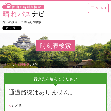
MENU
岡山の鉄道、バス時刻表検索
時刻表検索
トップ
/
時刻表検索
/
大笠
行き先を選んでください
通過路線はありません。
<
もどる