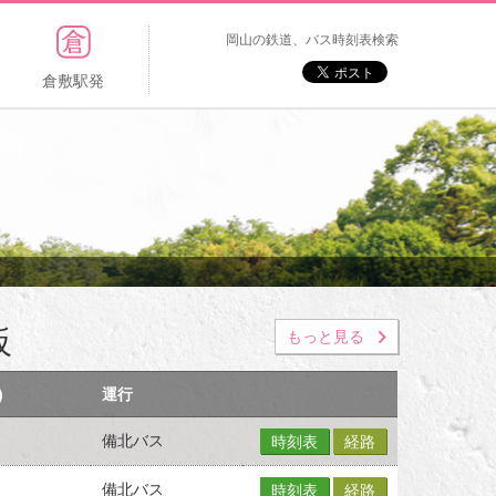
岡山の鉄道、バス時刻表検索
倉敷駅発
板
もっと見る
)
運行
備北バス
時刻表
経路
備北バス
時刻表
経路