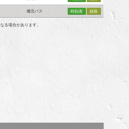
備北バス
時刻表
経路
異なる場合があります。