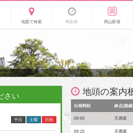
地図で検索
時刻表
岡山駅発
地頭の案内
ださい
出発時刻
終点(路線
08:00
天満屋
平日
土曜
日祝
09:15
天満屋