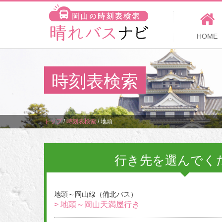
HOME
時刻表検索
トップ
/
時刻表検索
/
地頭
行き先を選んでく
地頭～岡山線（備北バス）
> 地頭～岡山天満屋行き