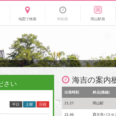
地図で検索
時刻表
岡山駅発
海吉の案内
ださい
出発時刻
終点(路線)
21:27
岡山駅
平日
土曜
日祝
21:46
西大寺バスセ