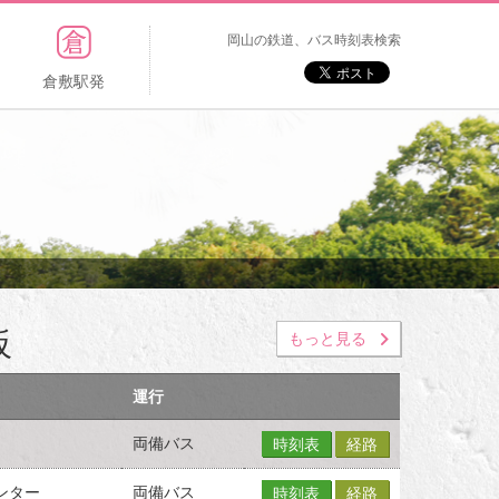
岡山の鉄道、バス時刻表検索
倉敷駅発
板
もっと見る
運行
両備バス
時刻表
経路
ンター
両備バス
時刻表
経路