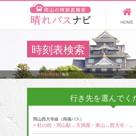
HOME
時刻表検索
トップ
/
時刻表検索
/
海吉
行き先を選んでく
岡山西大寺線（両備バス）
> 杜の街・岡山駅→天満屋・東山→西大寺・...