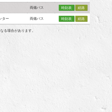
両備バス
時刻表
経路
ンター
両備バス
時刻表
経路
異なる場合があります。