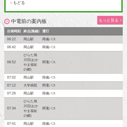
<
もどる
もっと見る
中電前の案内板
出発時刻
終点(路線)
運行
06:22
岡山駅
両備バス
06:42
岡山駅
両備バス
ひらた旭
川荘(おか
06:52
岡電バス
やま福祉
の郷)
07:02
岡山駅
両備バス
07:12
大学病院
岡電バス
07:26
岡山駅
両備バス
ひらた旭
川荘(おか
07:34
岡電バス
やま福祉
の郷)
07:41
岡山駅
両備バス