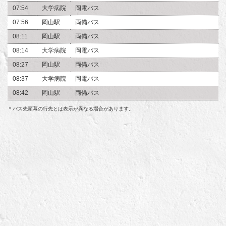
07:54
大学病院
岡電バス
07:56
岡山駅
両備バス
08:11
岡山駅
両備バス
08:14
大学病院
岡電バス
08:27
岡山駅
両備バス
08:37
大学病院
岡電バス
08:42
岡山駅
両備バス
＊バス先頭幕の行先とは表示が異なる場合があります。