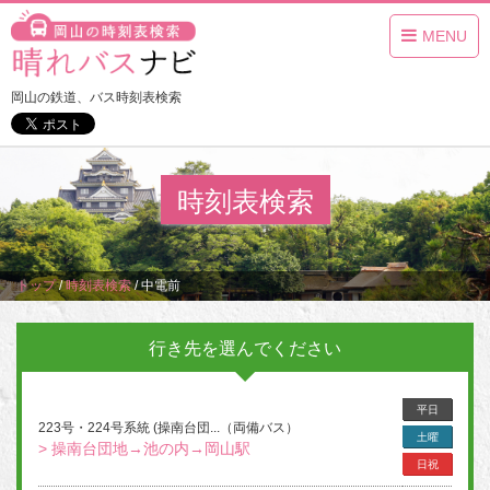
MENU
岡山の鉄道、バス時刻表検索
時刻表検索
トップ
/
時刻表検索
/
中電前
行き先を選んでください
平日
223号・224号系統 (操南台団...（両備バス）
土曜
> 操南台団地→池の内→岡山駅
日祝