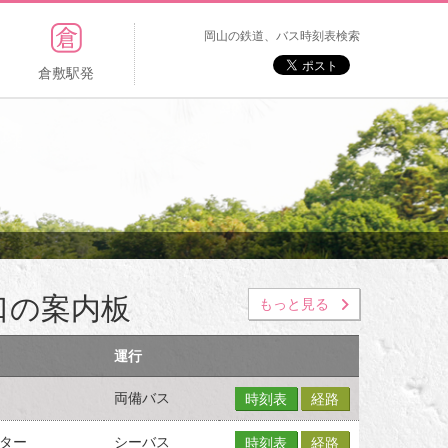
岡山の鉄道、バス時刻表検索
倉敷駅発
口の案内板
もっと見る
運行
両備バス
時刻表
経路
ター
シーバス
時刻表
経路