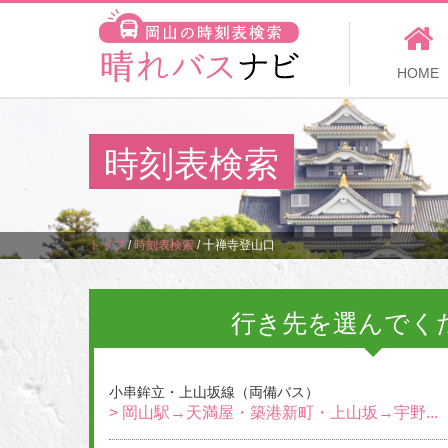
HOME
時刻表検索
トップ
/
時刻表検索
/
十禅寺登山口
行き先を選んでく
小串鉾立・上山坂線（両備バス）
> 岡山駅→天満屋・築港新町・上山坂→宇野...