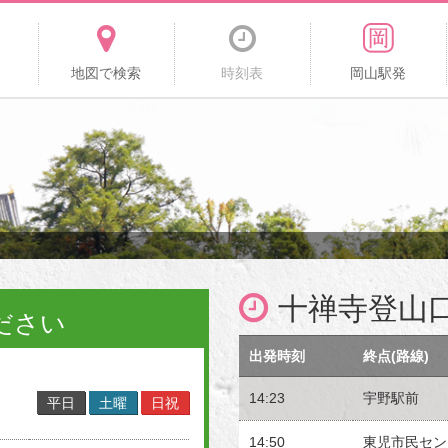
地図で検索
時刻表
岡山駅発
十禅寺登山
ださい
出発時刻
終点(路線)
14:23
宇野駅前
平日
土曜
日祝
14:50
東児市民セン