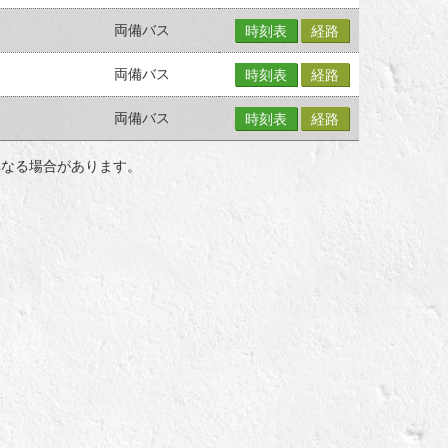
両備バス
時刻表
経路
両備バス
時刻表
経路
両備バス
時刻表
経路
異なる場合があります。