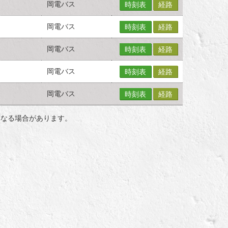
岡電バス
時刻表
経路
岡電バス
時刻表
経路
岡電バス
時刻表
経路
岡電バス
時刻表
経路
岡電バス
時刻表
経路
異なる場合があります。