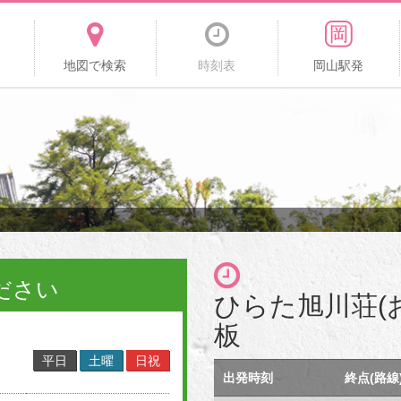
地図で検索
時刻表
岡山駅発
ださい
ひらた旭川荘(
板
平日
土曜
日祝
出発時刻
終点(路線