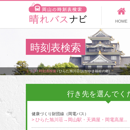
HOME
時刻表検索
トップ
/
時刻表検索
/
ひらた旭川荘(おかやま福祉の郷)
行き先を選んでく
健康づくり財団線（岡電バス）
> ひらた旭川荘→岡山駅・天満屋・岡電高屋...