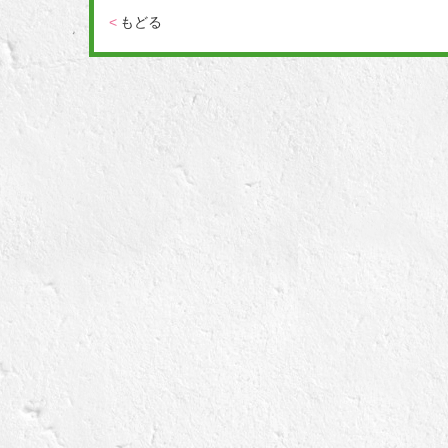
<
もどる