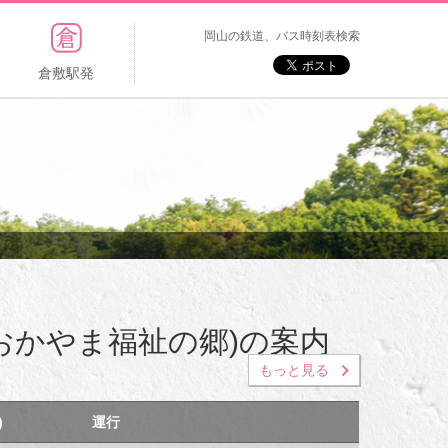
岡山の鉄道、バス時刻表検索
倉敷駅発
おかやま福祉の郷)の案内
もっと見る
)
運行