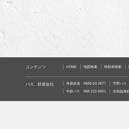
コンテンツ
HOME
地図検索
時刻表検索
井原鉄道 0866-63-2677
宇野バス 0
バス、鉄道会社
中鉄バス 086-222-6601
水島臨海鉄道