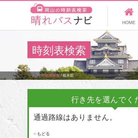
HOME
時刻表検索
トップ
/
時刻表検索
/
積水前
行き先を選んでく
通過路線はありません。
<
もどる