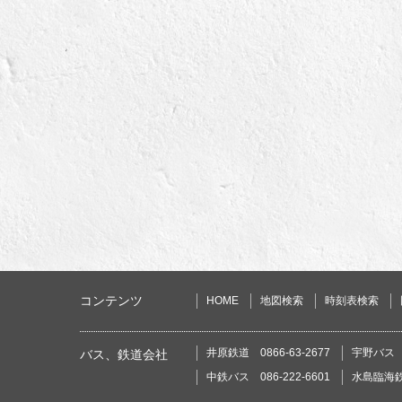
コンテンツ
HOME
地図検索
時刻表検索
井原鉄道 0866-63-2677
宇野バス 0
バス、鉄道会社
中鉄バス 086-222-6601
水島臨海鉄道