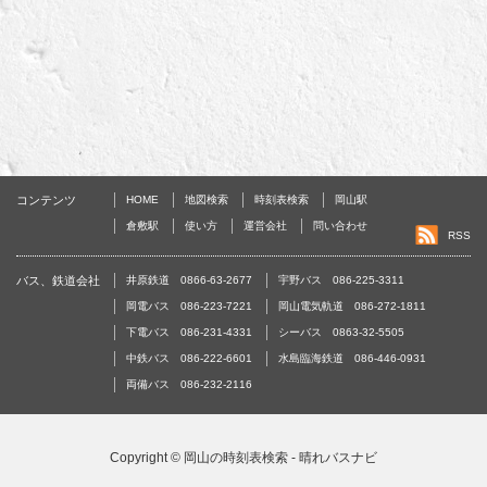
コンテンツ
HOME
地図検索
時刻表検索
岡山駅
倉敷駅
使い方
運営会社
問い合わせ
RSS
バス、鉄道会社
井原鉄道 0866-63-2677
宇野バス 086-225-3311
岡電バス 086-223-7221
岡山電気軌道 086-272-1811
下電バス 086-231-4331
シーバス 0863-32-5505
中鉄バス 086-222-6601
水島臨海鉄道 086-446-0931
両備バス 086-232-2116
Copyright ©
岡山の時刻表検索 - 晴れバスナビ