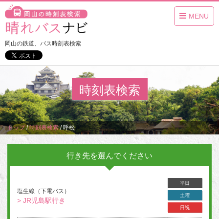
MENU
岡山の鉄道、バス時刻表検索
時刻表検索
トップ
/
時刻表検索
/
呼松
行き先を選んでください
平日
塩生線（下電バス）
土曜
> JR児島駅行き
日祝