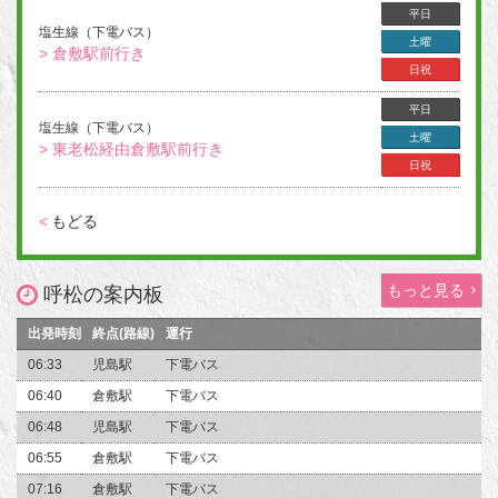
平日
塩生線（下電バス）
土曜
> 倉敷駅前行き
日祝
平日
塩生線（下電バス）
土曜
> 東老松経由倉敷駅前行き
日祝
<
もどる
もっと見る
呼松の案内板
出発時刻
終点(路線)
運行
06:33
児島駅
下電バス
06:40
倉敷駅
下電バス
06:48
児島駅
下電バス
06:55
倉敷駅
下電バス
07:16
倉敷駅
下電バス