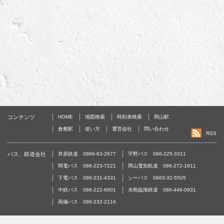
コンテンツ
HOME
地図検索
時刻表検索
岡山駅
倉敷駅
使い方
運営会社
問い合わせ
RSS
バス、鉄道会社
井原鉄道 0866-63-2677
宇野バス 086-225-3311
岡電バス 086-223-7221
岡山電気軌道 086-272-1811
下電バス 086-231-4331
シーバス 0863-32-5505
中鉄バス 086-222-6601
水島臨海鉄道 086-446-0931
両備バス 086-232-2116