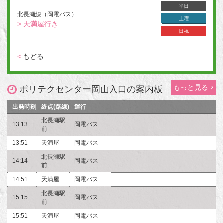
平日
北長瀬線（岡電バス）
土曜
> 天満屋行き
日祝
<
もどる
もっと見る
ポリテクセンター岡山入口の案内板
出発時刻
終点(路線)
運行
北長瀬駅
13:13
岡電バス
前
13:51
天満屋
岡電バス
北長瀬駅
14:14
岡電バス
前
14:51
天満屋
岡電バス
北長瀬駅
15:15
岡電バス
前
15:51
天満屋
岡電バス