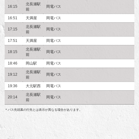
北長瀬駅
16:15
岡電バス
前
16:51
天満屋
岡電バス
北長瀬駅
17:15
岡電バス
前
17:51
天満屋
岡電バス
北長瀬駅
18:15
岡電バス
前
18:46
岡山駅
岡電バス
北長瀬駅
19:12
岡電バス
前
19:36
大元駅西
岡電バス
北長瀬駅
20:14
岡電バス
前
＊バス先頭幕の行先とは表示が異なる場合があります。