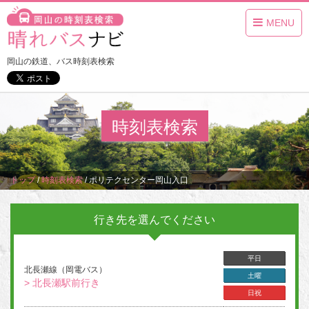
MENU
岡山の鉄道、バス時刻表検索
時刻表検索
トップ
/
時刻表検索
/
ポリテクセンター岡山入口
行き先を選んでください
平日
北長瀬線（岡電バス）
土曜
> 北長瀬駅前行き
日祝