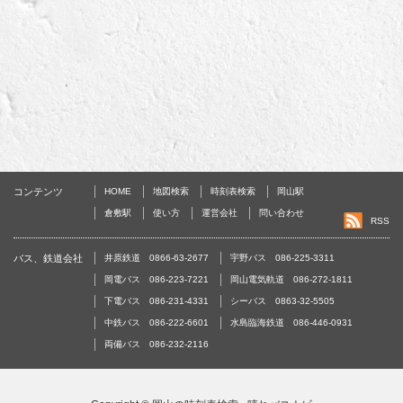
コンテンツ
HOME
地図検索
時刻表検索
岡山駅
倉敷駅
使い方
運営会社
問い合わせ
RSS
バス、鉄道会社
井原鉄道 0866-63-2677
宇野バス 086-225-3311
岡電バス 086-223-7221
岡山電気軌道 086-272-1811
下電バス 086-231-4331
シーバス 0863-32-5505
中鉄バス 086-222-6601
水島臨海鉄道 086-446-0931
両備バス 086-232-2116