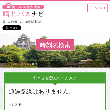
MENU
岡山の鉄道、バス時刻表検索
時刻表検索
トップ
/
時刻表検索
/
西尾
行き先を選んでください
通過路線はありません。
<
もどる