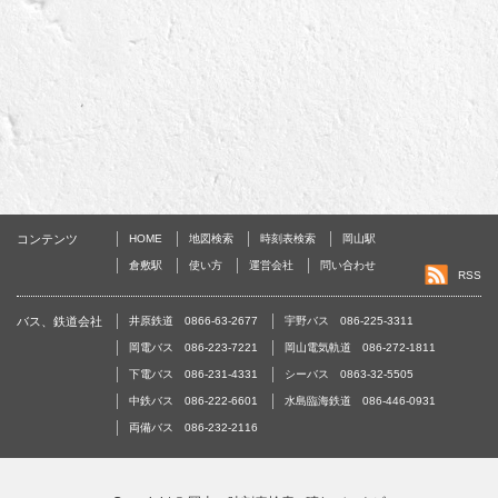
コンテンツ
HOME
地図検索
時刻表検索
岡山駅
倉敷駅
使い方
運営会社
問い合わせ
RSS
バス、鉄道会社
井原鉄道 0866-63-2677
宇野バス 086-225-3311
岡電バス 086-223-7221
岡山電気軌道 086-272-1811
下電バス 086-231-4331
シーバス 0863-32-5505
中鉄バス 086-222-6601
水島臨海鉄道 086-446-0931
両備バス 086-232-2116