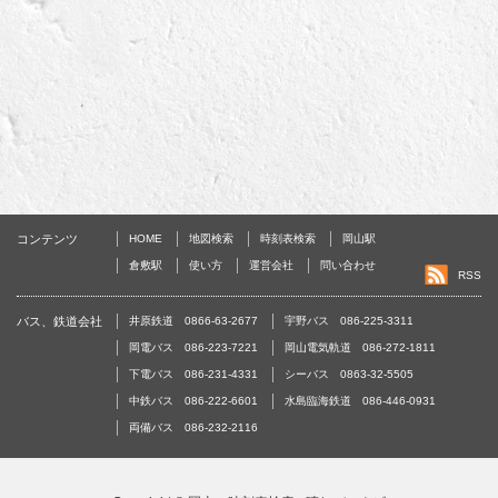
コンテンツ
HOME
地図検索
時刻表検索
岡山駅
倉敷駅
使い方
運営会社
問い合わせ
RSS
バス、鉄道会社
井原鉄道 0866-63-2677
宇野バス 086-225-3311
岡電バス 086-223-7221
岡山電気軌道 086-272-1811
下電バス 086-231-4331
シーバス 0863-32-5505
中鉄バス 086-222-6601
水島臨海鉄道 086-446-0931
両備バス 086-232-2116