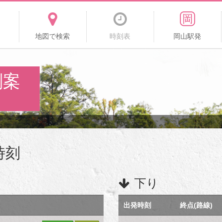
地図で検索
時刻表
岡山駅発
刻案
時刻
下り
出発時刻
終点(路線)