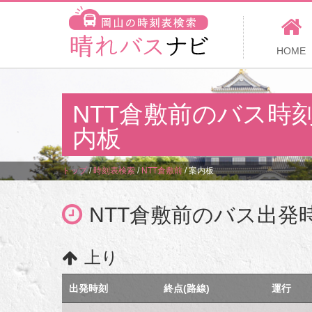
HOME
NTT倉敷前のバス時
内板
トップ
/
時刻表検索
/
NTT倉敷前
/
案内板
NTT倉敷前のバス出発
上り
出発時刻
終点(路線)
運行