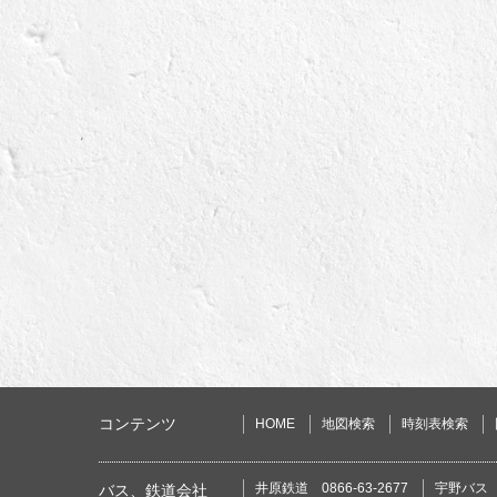
コンテンツ
HOME
地図検索
時刻表検索
井原鉄道 0866-63-2677
宇野バス 0
バス、鉄道会社