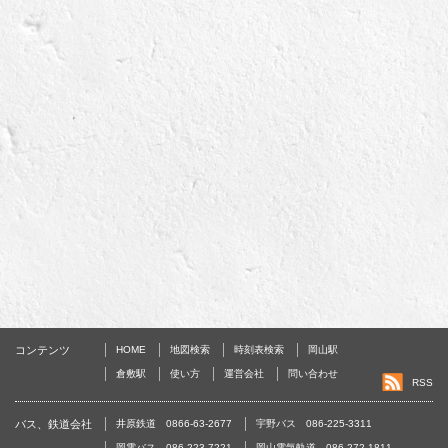
コンテンツ
HOME
地図検索
時刻表検索
岡山駅
倉敷駅
使い方
運営会社
問い合わせ
RSS
バス、鉄道会社
井原鉄道 0866-63-2677
宇野バス 086-225-3311
岡電バス 086-223-7221
岡山電気軌道 086-272-1811