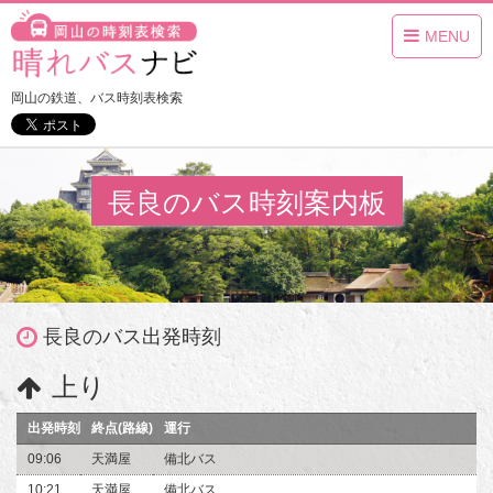
MENU
岡山の鉄道、バス時刻表検索
長良のバス時刻案内板
長良のバス出発時刻
上り
出発時刻
終点(路線)
運行
09:06
天満屋
備北バス
10:21
天満屋
備北バス