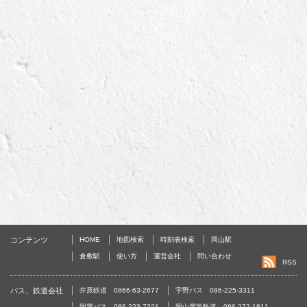
コンテンツ
HOME
地図検索
時刻表検索
岡山駅
倉敷駅
使い方
運営会社
問い合わせ
RSS
バス、鉄道会社
井原鉄道 0866-63-2677
宇野バス 086-225-3311
岡電バス 086-223-7221
岡山電気軌道 086-272-1811