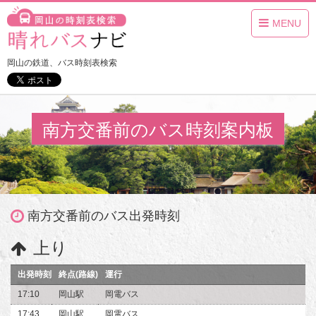
MENU
岡山の鉄道、バス時刻表検索
南方交番前のバス時刻案内板
南方交番前のバス出発時刻
上り
出発時刻
終点(路線)
運行
17:10
岡山駅
岡電バス
17:43
岡山駅
岡電バス