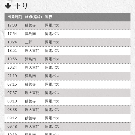
下り
出発時刻
終点(路線)
運行
17:08
妙善寺
岡電バス
17:54
津島南
岡電バス
18:24
三野
岡電バス
18:51
理大東門
岡電バス
19:56
津島南
岡電バス
20:24
理大東門
岡電バス
21:19
津島南
岡電バス
07:15
妙善寺
岡電バス
07:37
理大東門
岡電バス
08:10
妙善寺
岡電バス
08:38
理大東門
岡電バス
09:12
妙善寺
岡電バス
09:48
理大東門
岡電バス
10:18
津島南
岡電バス